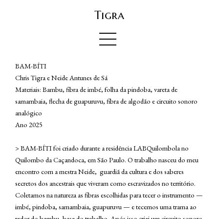
Tigra
BAM-BÍTI
Chris Tigra e Neide Antunes de Sá
Materiais: Bambu, fibra de imbé, folha da pindoba, vareta de
samambaia, flecha de guapuruvu, fibra de algodão e circuito sonoro
analógico
Ano 2025
> BAM-BÍTI foi criado durante a residência LABQuilombola no
Quilombo da Caçandoca, em São Paulo. O trabalho nasceu do meu
encontro com a mestra Neide, guardiã da cultura e dos saberes
secretos dos ancestrais que viveram como escravizados no território.
Coletamos na natureza as fibras escolhidas para tecer o instrumento —
imbé, pindoba, samambaia, guapuruvu — e tecemos uma trama ao
redor do bambu, base do trabalho. Após isso criei um circuito sonoro