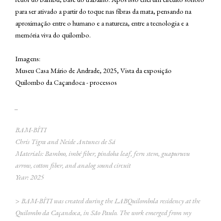
para ser ativado a partir do toque nas fibras da mata, pensando na
aproximação entre o humano e a natureza, entre a tecnologia e a
memória viva do quilombo.
Imagens:
Museu Casa Mário de Andrade, 2025, Vista da exposição
Quilombo da Caçandoca - processos
_
BAM-BÍTI
Chris Tigra and Neide Antunes de Sá
Materials: Bamboo, imbé fiber, pindoba leaf, fern stem, guapuruvu
arrow, cotton fiber, and analog sound circuit
Year: 2025
> BAM-BÍTI was created during the LABQuilombola residency at the
Quilombo da Caçandoca, in São Paulo. The work emerged from my