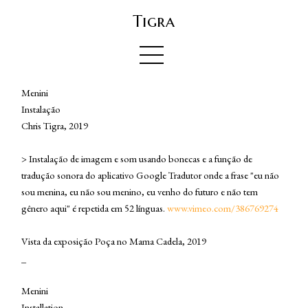
Tigra
Menini
Instalação
Chris Tigra, 2019
> Instalação de imagem e som usando bonecas e a função de
tradução sonora do aplicativo Google Tradutor onde a frase "eu não
sou menina, eu não sou menino, eu venho do futuro e não tem
gênero aqui" é repetida em 52 línguas.
www.vimeo.com/386769274
Vista da exposição Poça no Mama Cadela, 2019
_
Menini
Installation