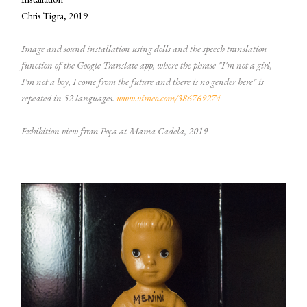
Chris Tigra, 2019
Image and sound installation using dolls and the speech translation
function of the Google Translate app, where the phrase "I'm not a girl,
I'm not a boy, I come from the future and there is no gender here" is
repeated in 52 languages.
www.vimeo.com/386769274
Exhibition view from Poça at Mama Cadela, 2019